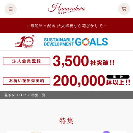
～最短当日配送 法人御祝なら花ざかりで～
花ざかりTOP
>
特集一覧
特集