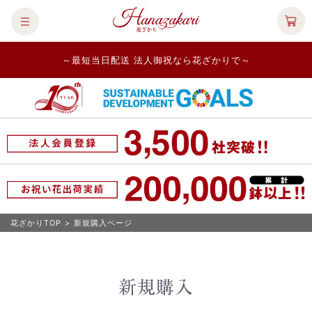
～最短当日配送 法人御祝なら花ざかりで～
花ざかりTOP
>
新規購入ページ
新規購入