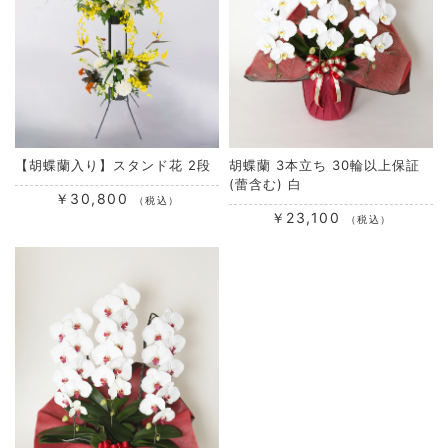
【胡蝶蘭入り】スタンド花 2段
胡蝶蘭 3本立ち 30輪以上保証
(蕾含む) 白
￥30,800
（税込）
￥23,100
（税込）