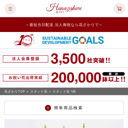
～最短当日配送 法人御祝なら花ざかりで～
花ざかりTOP
>
スタンド花
>
スタンド花 1段
簡単商品検索