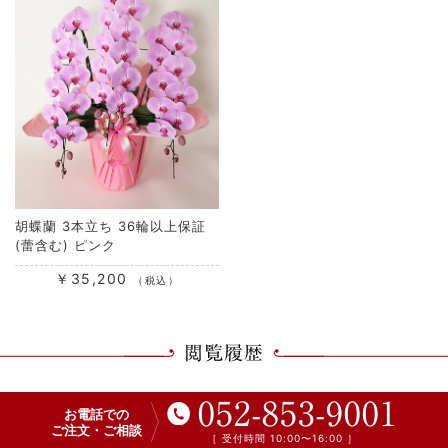
胡蝶蘭 3本立ち 36輪以上保証
(蕾含む) ピンク
￥35,200
（税込）
閲覧履歴
052-853-9001
お電話での
ご注文・ご相談
［ 受付時間 10:00〜16:00 ］