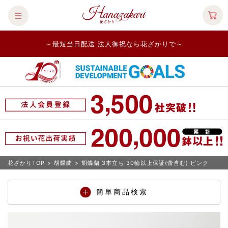
～最短当日配送 法人御祝なら花ざかりで～
花ざかりTOP
>
胡蝶蘭
>
胡蝶蘭 3本立ち 30輪以上保証(蕾含む) ピンク
簡単商品検索