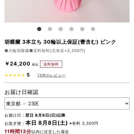
胡蝶蘭 3本立ち 30輪以上保証(蕾含む) ピンク
■大輪胡蝶蘭■送料無料(北海道+2,200円)
￥24,200
送料無料
税込
5
★★★★★
13
件のレビュー
お届け日確認
お届け日：
翌日 8月9日(日)以降
本日 8月8日(土)
お急ぎ便：
※有料 3,300円
11時間13分
以内に注文した場合