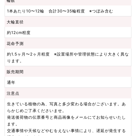
輪数
1本あたり10〜12輪 合計30〜35輪程度 ※つぼみ含む
大輪直径
約12cm程度
花命予測
約1.5ヶ月〜2ヶ月程度 ※設置場所や管理状態により大きく異な
ります。
販売期間
通年
注意点
生きている植物の為、写真と多少変わる場合がございます。あ
らかじめご了承くださいませ。
発送後荷物の伝票番号と商品画像をメールにてお知らせいたし
ます。
交通事情や天候などやむをえない事情により、遅延が発生する