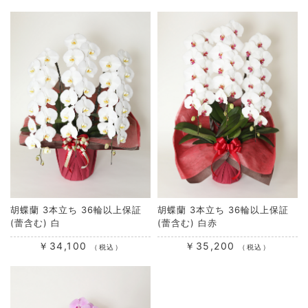
ZZR23 さん
5
★★★★★
商品購入後の連絡や発送日の連絡等の対応がとても良かった
です。今回は会社での取引先の竣工祝に商品を購入した為実
物は見てませんが、
実際の商品の写真を確認サービスを観て素晴らし胡蝶蘭でし
たので大満足しています。今度は友人の誕生日祝いでも利用
したいと思ってます。
2021/02/10
胡蝶蘭 3本立ち 36輪以上保証
胡蝶蘭 3本立ち 36輪以上保証
(蕾含む) 白
(蕾含む) 白赤
￥34,100
￥35,200
（税込）
（税込）