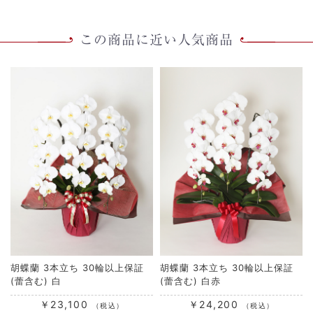
た。また、商品の画像を拝見させて頂きました。とても、す
ばらしい商品でした。
この商品に近い人気商品
2021/02/26
喜寿 さん
5
★★★★★
大変良い商品でしたが、このレベルの商品でしたら近所の花
屋さんでも同じくらいの値段で購入できてよかったです。
2021/02/26
購入者 さん
5
★★★★★
豪華でした
義母の喜寿のお祝いに子供達が贈りました。とても豪華な胡
胡蝶蘭 3本立ち 30輪以上保証
胡蝶蘭 3本立ち 30輪以上保証
蝶蘭で喜んでいました。ありがとうございました。
(蕾含む) 白
(蕾含む) 白赤
2021/02/10
￥23,100
￥24,200
（税込）
（税込）