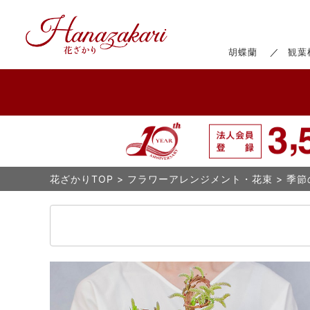
胡蝶蘭
観葉
花ざかりTOP
>
フラワーアレンジメント・花束
>
季節