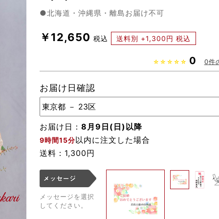
●北海道・沖縄県・離島お届け不可
￥12,650
税込
送料別 +1,300円 税込
0
0
件
☆☆☆☆☆
お届け日確認
お届け日：
8月9日(日)以降
以内に注文した場合
9時間15分
送料：1,300円
メッセージを
選択
してください。