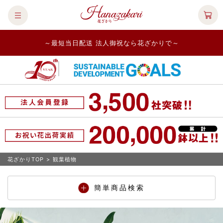
～最短当日配送 法人御祝なら花ざかりで～
花ざかりTOP
>
観葉植物
簡単商品検索