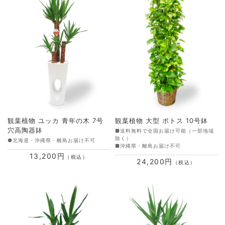
観葉植物 ユッカ 青年の木 7号
観葉植物 大型 ポトス 10号鉢
穴高陶器鉢
■送料無料で全国お届け可能（一部地域
除く）
●北海道・沖縄県・離島お届け不可
■沖縄県・離島お届け不可
13,200円
（税込）
24,200円
（税込）