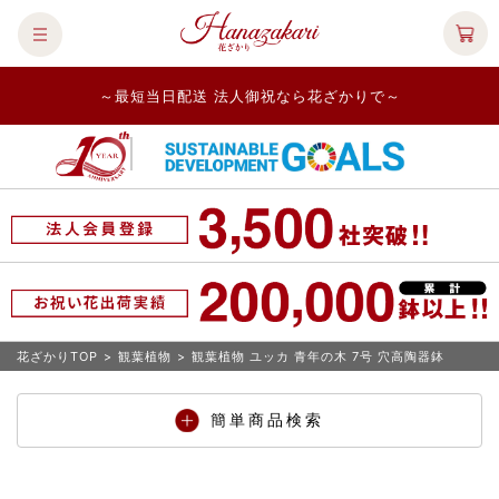
～最短当日配送 法人御祝なら花ざかりで～
花ざかりTOP
>
観葉植物
>
観葉植物 ユッカ 青年の木 7号 穴高陶器鉢
簡単商品検索