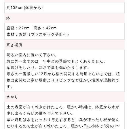
約105cm(鉢底から)
鉢
直径：22cm 高さ：42cm
素材：陶器（プラスチック受皿付）
置き場所
明るい室内に置いて下さい。
急に外へ出すのは一年中どの季節でもよくありません。
葉焼けをしたり、寒さで葉を傷めたりします。
寒さの一番厳しい12月から桜の開花する時期ぐらいまでは、植
物は玄関など寒い場所よりリビングなど暖かい場所が理想的で
す。
水やり
土の表面が白く乾きかけたころ、暖かい時期は、鉢底から水が
少し出るくらいの量を与えて下さい。
寒い時期は水をたっぷり与えすぎると、葉が凍ったり根が傷ん
だりするので土が白く乾いたころ、暖かい日に小鉢で3分の1〜