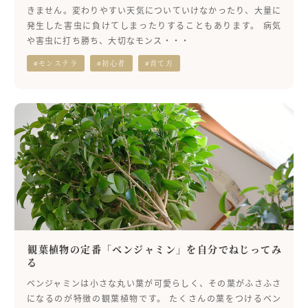
きません。変わりやすい天気についていけなかったり、大量に
発生した害虫に負けてしまったりすることもあります。 病気
や害虫に打ち勝ち、大切なモンス・・・
#モンステラ
#初心者
#育て方
観葉植物の定番「ベンジャミン」を自分でねじってみ
る
ベンジャミンは小さな丸い葉が可愛らしく、その葉がふさふさ
になるのが特徴の観葉植物です。 たくさんの葉をつけるベン