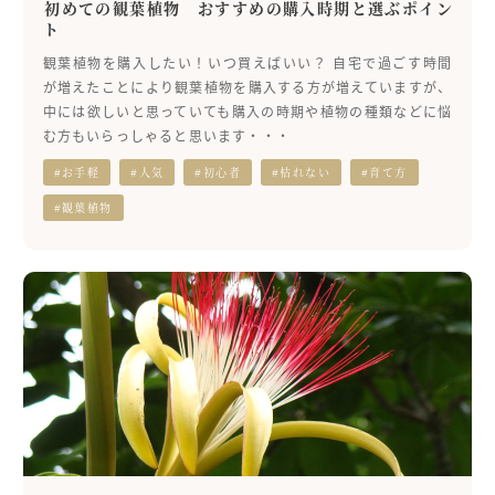
初めての観葉植物 おすすめの購入時期と選ぶポイン
ト
観葉植物を購入したい！いつ買えばいい？ 自宅で過ごす時間
が増えたことにより観葉植物を購入する方が増えていますが、
中には欲しいと思っていても購入の時期や植物の種類などに悩
む方もいらっしゃると思います・・・
#お手軽
#人気
#初心者
#枯れない
#育て方
#観葉植物