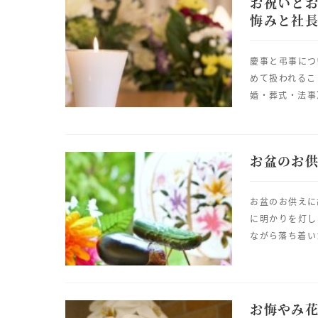
お祝いと
悔みと社
慶事と弔事につ
めて扱われるこ
婚・葬式・法事
お盆のお供
お盆のお供えに
に明かりを灯し
ながら落ち着い
お悔やみ花