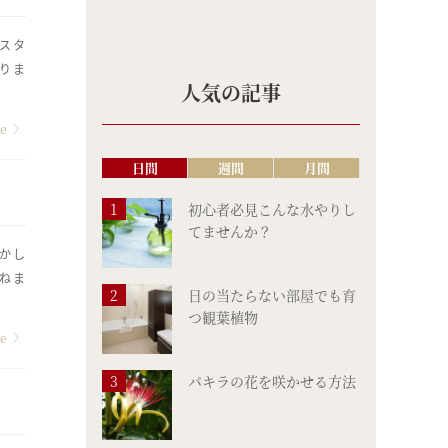
スタ
りま
人気の記事
re
〉
日間
週間
月間
初心者必見こんな水やりし
てませんか？
かし
ねま
日の当たらない部屋でも育
つ観葉植物
re
〉
パキラの花を咲かせる方法