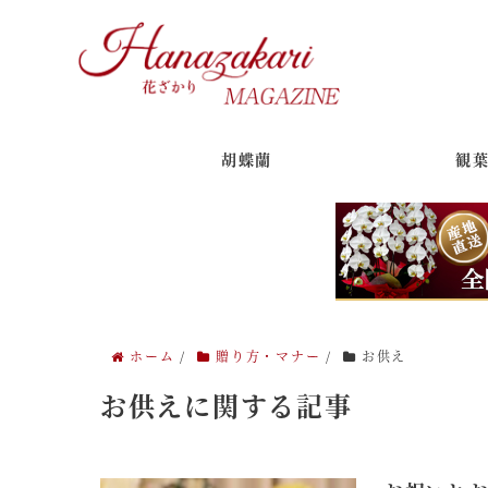
胡蝶蘭
観
ホーム
/
贈り方・マナー
/
お供え
お供えに関する記事