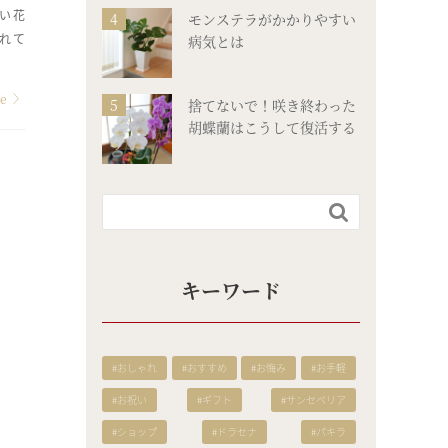
い花
モンステラがかかりやすい
れて
病気とは
re
〉
捨てないで！咲き終わった
胡蝶蘭はこうして復活する

キーワード
#おしゃれ
#おすすめ
#お悔み
#お手軽
#お祝い
#ギフト
#サンセベリア
#ショップ
#ドラセナ
#パキラ