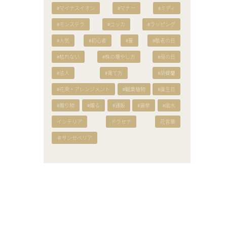
#マイナスイオン
#マナー
#ミディ
#モンステラ
#ユッカ
#ラッピング
#人気
#初心者
#夏
#敬老の日
#枯れない
#株の増やし方
#母の日
#法人
#育て方
#胡蝶蘭
#花束・アレンジメント
#観葉植物
#誕生日
#贈り物
#贈る
#通販
#選挙
#風水
インテリア
ドラセナ
花言葉
＃サンセベリア