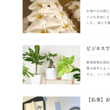
お悔やみの際に
イルも自由にな
した。 個人や
ビジネス
観葉植物は開店
贈る相手によっ
せん。 シーン
【仏事】