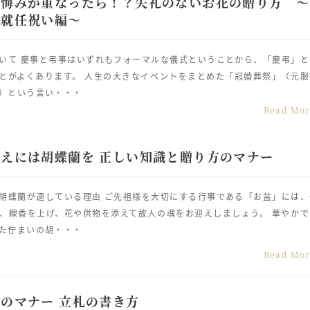
お悔みが重なったら！？失礼のないお花の贈り方 ～
長就任祝い編～
いて 慶事と弔事はいずれもフォーマルな儀式ということから、「慶弔」と
とがよくあります。 人生の大きなイベントをまとめた「冠婚葬祭」（元服
）という言い・・・
Read Mo
えには胡蝶蘭を 正しい知識と贈り方のマナー
胡蝶蘭が適している理由 ご先祖様を大切にする行事である「お盆」には、
、線香を上げ、花や供物を添えて故人の魂をお迎えしましょう。 華やかで
た佇まいの胡・・・
Read Mo
のマナー 立札の書き方