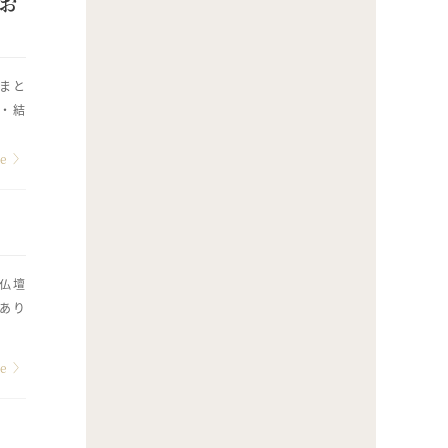
お
まと
・結
re
〉
仏壇
あり
re
〉