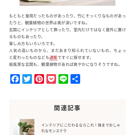
もともと食用だったものがあったり、竹にそっくりなものがあっ
たりと、観葉植物の世界は奥が深いですね。
玄関にインテリアとして飾ったり、室内だけではなく屋外に置け
るものもあったり、
楽しみ方もいろいろです。
人気の高いものから、まだあまり知られていないもの、ちょっ
と変わったものなども
通販
ですぐに探せます。
殺風景な玄関も、観葉植物があれば爽やかになりそうですね。
F
T
Pi
P
Li
S
a
w
nt
o
n
h
c
itt
e
c
e
a
e
e
r
k
r
関連記事
b
r
e
et
e
o
st
インテリアにこだわるならこれ！鉢までおしゃ
れなモンステラ