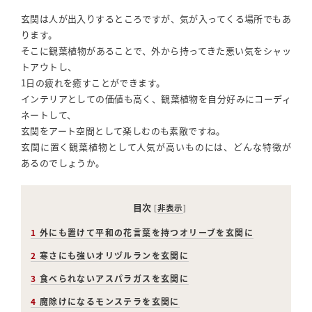
a
w
nt
o
n
h
玄関は人が出入りするところですが、気が入ってくる場所でもあ
c
itt
e
c
e
a
ります。
e
e
r
k
r
そこに観葉植物があることで、外から持ってきた悪い気をシャッ
トアウトし、
b
r
e
et
e
1日の疲れを癒すことができます。
o
st
インテリアとしての価値も高く、観葉植物を自分好みにコーディ
o
ネートして、
玄関をアート空間として楽しむのも素敵ですね。
k
玄関に置く観葉植物として人気が高いものには、どんな特徴が
あるのでしょうか。
目次
[
非表示
]
1
外にも置けて平和の花言葉を持つオリーブを玄関に
2
寒さにも強いオリヅルランを玄関に
3
食べられないアスパラガスを玄関に
4
魔除けになるモンステラを玄関に