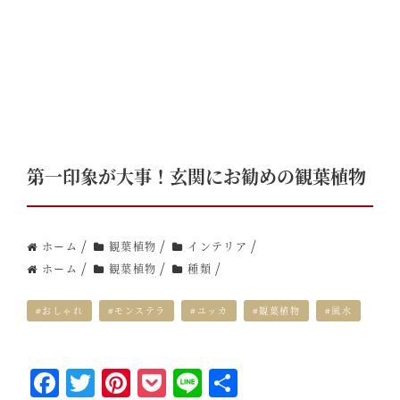
第一印象が大事！玄関にお勧めの観葉植物
/
/
/
ホーム
観葉植物
インテリア
/
/
/
ホーム
観葉植物
種類
#おしゃれ
#モンステラ
#ユッカ
#観葉植物
#風水
F
T
Pi
P
Li
S