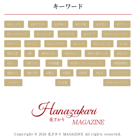
キーワード
#おしゃれ
#おすすめ
#お悔み
#お手軽
#お祝い
#ギフト
#サンセベリア
#ショップ
#ドラセナ
#パキラ
#マイナスイオン
#マナー
#ミディ
#モンステラ
#ユッカ
#ラッピング
#人気
#初心者
#夏
#敬老の日
#枯れない
#株の増やし方
#母の日
#法人
#育て方
#胡蝶蘭
#花束・アレンジメント
#観葉植物
#誕生日
#贈り物
#贈る
#通販
#選挙
#風水
インテリア
ドラセナ
花言葉
＃サンセベリア
Copyright © 2026 花ざかり MAGAZINE All rights reserved.