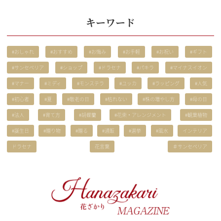
キーワード
#おしゃれ
#おすすめ
#お悔み
#お手軽
#お祝い
#ギフト
#サンセベリア
#ショップ
#ドラセナ
#パキラ
#マイナスイオン
#マナー
#ミディ
#モンステラ
#ユッカ
#ラッピング
#人気
#初心者
#夏
#敬老の日
#枯れない
#株の増やし方
#母の日
#法人
#育て方
#胡蝶蘭
#花束・アレンジメント
#観葉植物
#誕生日
#贈り物
#贈る
#通販
#選挙
#風水
インテリア
ドラセナ
花言葉
＃サンセベリア