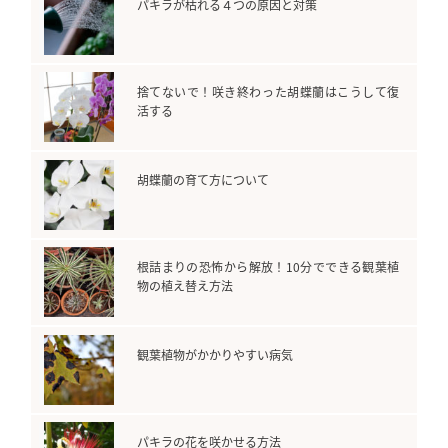
o
st
パキラが枯れる４つの原因と対策
o
k
捨てないで！咲き終わった胡蝶蘭はこうして復
活する
胡蝶蘭の育て方について
根詰まりの恐怖から解放！10分でできる観葉植
物の植え替え方法
観葉植物がかかりやすい病気
パキラの花を咲かせる方法