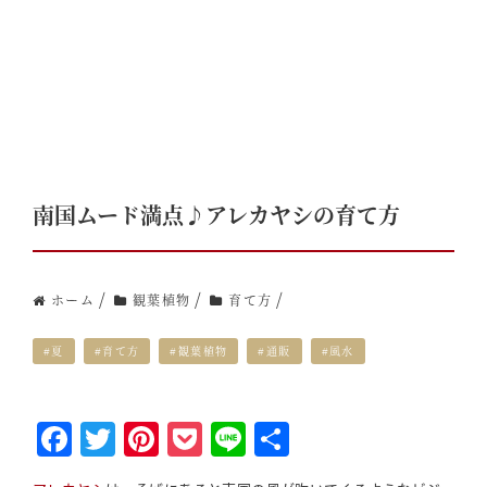
南国ムード満点♪アレカヤシの育て方
/
/
/
ホーム
観葉植物
育て方
#夏
#育て方
#観葉植物
#通販
#風水
F
T
Pi
P
Li
S
a
w
nt
o
n
h