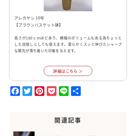
アレカヤシ 10号
【ブラウンバスケット鉢】
高さが180ｃｍほどあり、横幅のボリュームもある為ちょっと
した目隠しとしても使えます。柔らかくスッと伸びたシャープ
な葉先が落ち着いた印象を与えます。
詳細はこちら ＞
F
T
Pi
P
Li
S
a
w
nt
o
n
h
c
itt
e
c
e
a
e
e
r
k
r
関連記事
b
r
e
et
e