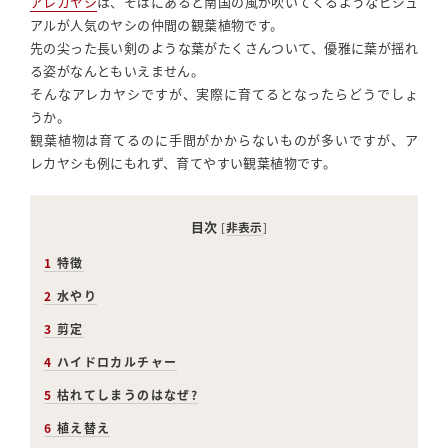
アレカヤシ
は、そばにあると南国の風が吹いてくるようなビジュ
c
itt
e
c
e
a
アルが人気のヤシの仲間の観葉植物です。
e
e
r
k
r
先の尖った長い剣のような葉がたくさんついて、優雅に葉が揺れ
る姿がなんともいえません。
b
r
e
et
e
そんなアレカヤシですが、実際に育てるとなったらどうでしょ
o
st
うか。
o
観葉植物は育てるのに手間がかからないものが多いですが、ア
レカヤシも例にもれず、育てやすい観葉植物です。
k
目次
[
非表示
]
1
特徴
2
水やり
3
剪定
4
ハイドロカルチャー
5
枯れてしまうのはなぜ?
6
植え替え